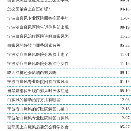
白癜风患处发红究竟是怎么回事呢
08-31
怎么医治身上白斑好呢?
04-18
宁波白癜风专业医院回答拖延半年
11-07
宁波治白癜风医院告诉你胸部出现
08-19
宁波白癜风治疗医院讲解白癜风为
11-25
白癜风的好转与哪些因素有关
05-22
宁波治疗白癜风医院分析脸上患了
11-01
宁波治疗白癜风医院分析治疗女性
11-18
吃西红柿还会影响白癜风吗
09-14
宁波白癜风专业医院回答白癜风医
01-15
当暴露部位出现白癜风时应该注意
05-10
白癜风的辅助治疗方法有哪些
12-03
宁波看白癜风的好医院解答儿童白
12-18
宁波治白癜风专业医院回答白癜风
12-07
面部患上白癜风后要怎么科学饮食
05-27