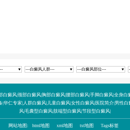
--
---白癜风人群---
---白癜风部位---
部白癜风
|
颈部白癜风
|
胸部白癜风
|
腰部白癜风
|
手脚白癜风
|
全身白
备
|
华仁专家
|
人群白癜风
|
儿童白癜风
|
女性白癜风
|
医院简介
|
男性白
风
|
毛囊型白癜风
|
肢端型白癜风
|
节段型白癜风
|
网站地图:
html地图
xml地图
txt地图
Tags标签