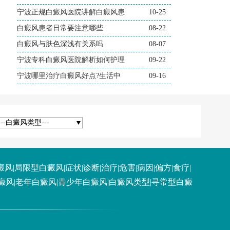
宁波正规白癜风医院讲解白癜风患
10-25
白癜风患者日常要注意哪些
08-22
白癜风与肤色深浅有关系吗
08-07
宁波专科白癜风医院解析如何护理
09-22
宁波哪里治疗白癜风好点?生活中
09-16
---白癜风类型---
癜风
|
局限型白癜风
|
症状
|
诊断
|
治疗
|
危害
|
病因
|
偏方
|
食疗
|
癜风
|
老年白癜风
|
青少年白癜风
|
白癜风类型
|
寻常型白癜