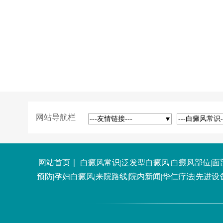
网站导航栏
---友情链接---
---白癜风常识-
网站首页
｜
白癜风常识
|
泛发型白癜风
|
白癜风部位
|
面
预防
|
孕妇白癜风
|
来院路线
|
院内新闻
|
华仁疗法
|
先进设