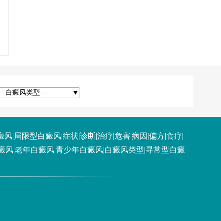
---白癜风类型---
癜风
|
局限型白癜风
|
症状
|
诊断
|
治疗
|
危害
|
病因
|
偏方
|
食疗
|
癜风
|
老年白癜风
|
青少年白癜风
|
白癜风类型
|
寻常型白癜