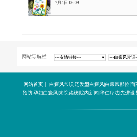
7月4日 06:09
网站导航栏
---友情链接---
---白癜风常识-
网站首页
｜
白癜风常识
|
泛发型白癜风
|
白癜风部位
|
面
预防
|
孕妇白癜风
|
来院路线
|
院内新闻
|
华仁疗法
|
先进设