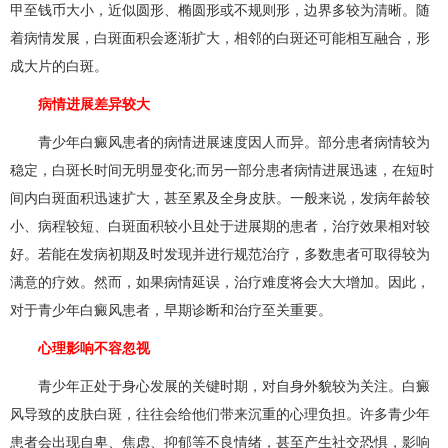
甲至钱币大小，近似圆形、椭圆形或不规则形，边界多较为清晰。随
着病情发展，白斑面积会逐渐扩大，相邻的白斑还可能相互融合，形
成大片的白斑。
病情进展差异较大
青少年白癜风患者的病情进展速度因人而异。部分患者病情较为
稳定，白斑长时间无明显变化;而另一部分患者病情进展迅速，在短时
间内白斑面积迅速扩大，甚至累及全身皮肤。一般来说，发病年龄较
小、病程较短、白斑面积较小且处于进展期的患者，治疗效果相对较
好。若能在发病初期及时发现并进行规范治疗，多数患者可取得较为
满意的疗效。然而，如果病情延误，治疗难度将会大大增加。因此，
对于青少年白癜风患者，早期诊断和治疗至关重要。
心理影响不容忽视
青少年正处于身心发展的关键时期，对自身外貌较为关注。白癜
风导致的皮肤白斑，往往会给他们带来沉重的心理负担。许多青少年
患者会出现自卑、焦虑、抑郁等不良情绪，甚至产生社交恐惧，影响