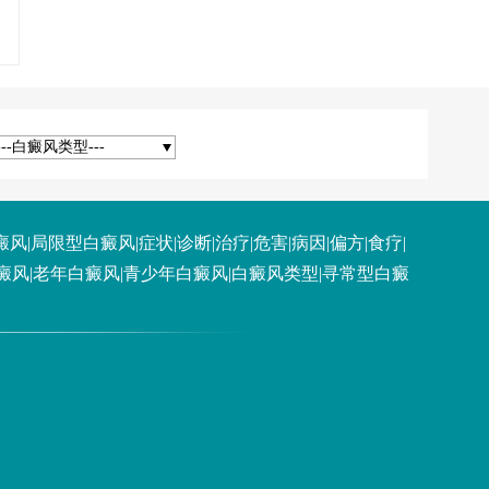
---白癜风类型---
癜风
|
局限型白癜风
|
症状
|
诊断
|
治疗
|
危害
|
病因
|
偏方
|
食疗
|
癜风
|
老年白癜风
|
青少年白癜风
|
白癜风类型
|
寻常型白癜