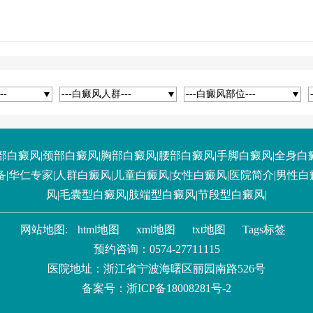
--
---白癜风人群---
---白癜风部位---
部白癜风
|
颈部白癜风
|
胸部白癜风
|
腰部白癜风
|
手脚白癜风
|
全身白
备
|
华仁专家
|
人群白癜风
|
儿童白癜风
|
女性白癜风
|
医院简介
|
男性白
风
|
毛囊型白癜风
|
肢端型白癜风
|
节段型白癜风
|
网站地图:
html地图
xml地图
txt地图
Tags标签
预约咨询：
0574-27711115
医院地址：浙江省宁波海曙区丽园南路526号
备案号：
浙ICP备18008281号-2