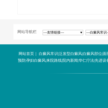
网站导航栏
---友情链接---
---白癜风常识-
网站首页
｜
白癜风常识
|
泛发型白癜风
|
白癜风部位
|
面
预防
|
孕妇白癜风
|
来院路线
|
院内新闻
|
华仁疗法
|
先进设