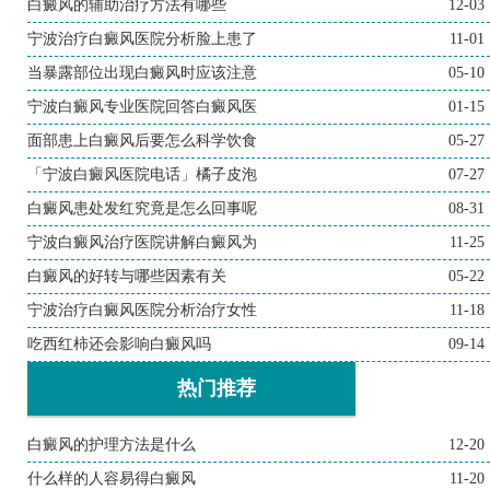
白癜风的辅助治疗方法有哪些
12-03
宁波治疗白癜风医院分析脸上患了
11-01
当暴露部位出现白癜风时应该注意
05-10
宁波白癜风专业医院回答白癜风医
01-15
面部患上白癜风后要怎么科学饮食
05-27
「宁波白癜风医院电话」橘子皮泡
07-27
白癜风患处发红究竟是怎么回事呢
08-31
宁波白癜风治疗医院讲解白癜风为
11-25
白癜风的好转与哪些因素有关
05-22
宁波治疗白癜风医院分析治疗女性
11-18
吃西红柿还会影响白癜风吗
09-14
热门推荐
白癜风的护理方法是什么
12-20
什么样的人容易得白癜风
11-20