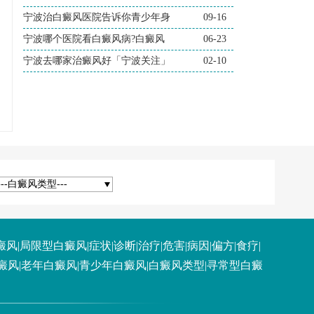
宁波治白癜风医院告诉你青少年身
09-16
宁波哪个医院看白癜风病?白癜风
06-23
宁波去哪家治癜风好「宁波关注」
02-10
---白癜风类型---
癜风
|
局限型白癜风
|
症状
|
诊断
|
治疗
|
危害
|
病因
|
偏方
|
食疗
|
癜风
|
老年白癜风
|
青少年白癜风
|
白癜风类型
|
寻常型白癜