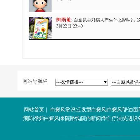
陶雨羲
: 白癜风会对病人产生什么影响?
，
3月22日 23:40
网站导航栏
---友情链接---
---白癜风常识-
网站首页
｜
白癜风常识
|
泛发型白癜风
|
白癜风部位
|
面
预防
|
孕妇白癜风
|
来院路线
|
院内新闻
|
华仁疗法
|
先进设