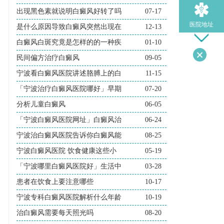
出现黑色素就说明白癜风好转了吗
07-17
医院地址
是什么原因导致白癜风突然出现在
12-13
白癜风白斑究竟是怎样的的一种疾
01-10
民间偏方治疗白癜风
09-05
导医问诊
宁波看白癜风医院讲述胳膊上的白
11-15
「宁波治疗白癜风医院哪好」早期
07-20
分析儿童白癜风
06-05
「宁波白癜风医院网址」白癜风治
06-24
宁波治白癜风医院告诉你白癜风能
08-25
宁波白癜风医院 饮食健康这些小
05-19
「宁波哪里白癜风医院好」生活中
03-28
患者在饮食上要注意哪些
10-17
宁波专科白癜风医院解析什么年龄
10-19
治白癜风需要每天照光吗
08-20