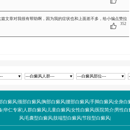
这篇文章对我很有帮助啊，因为我的症状也和上面差不多，给小编点赞拉
352
--
---白癜风人群---
---白癜风部位---
部白癜风
|
颈部白癜风
|
胸部白癜风
|
腰部白癜风
|
手脚白癜风
|
全身白
备
|
华仁专家
|
人群白癜风
|
儿童白癜风
|
女性白癜风
|
医院简介
|
男性白
风
|
毛囊型白癜风
|
肢端型白癜风
|
节段型白癜风
|