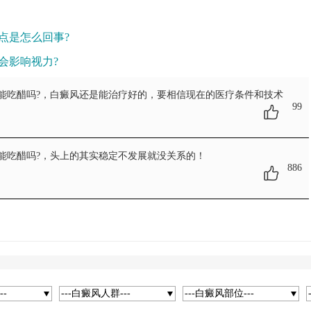
点是怎么回事?
会影响视力?
能吃醋吗?
，白癜风还是能治疗好的，要相信现在的医疗条件和技术
99
能吃醋吗?
，头上的其实稳定不发展就没关系的！
886
--
---白癜风人群---
---白癜风部位---